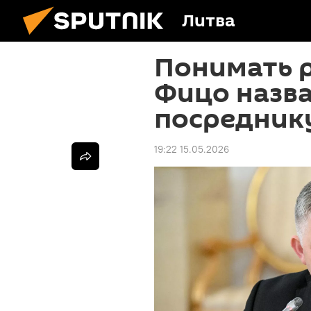
Литва
Понимать 
Фицо назва
посредник
19:22 15.05.2026