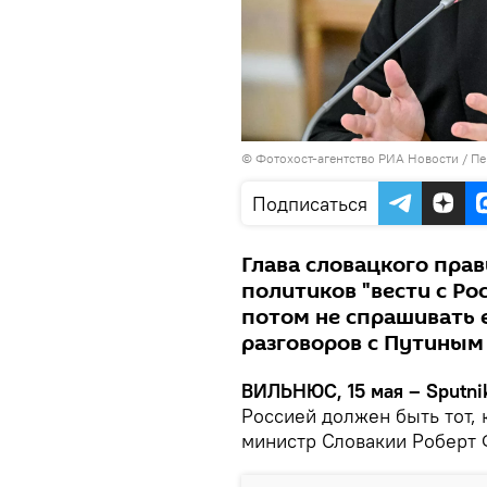
© Фотохост-агентство РИА Новости
/
Пе
Подписаться
Глава словацкого пра
политиков "вести с Ро
потом не спрашивать е
разговоров с Путиным
ВИЛЬНЮС, 15 мая – Sputni
Россией должен быть тот, 
министр Словакии Роберт 