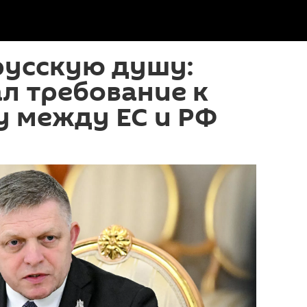
русскую душу:
л требование к
у между ЕС и РФ