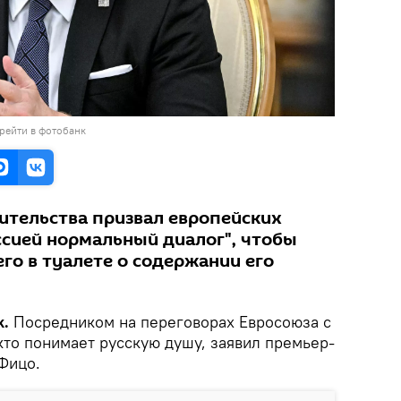
рейти в фотобанк
вительства призвал европейских
ссией нормальный диалог", чтобы
го в туалете о содержании его
k.
Посредником на переговорах Евросоюза с
кто понимает русскую душу, заявил премьер-
Фицо.