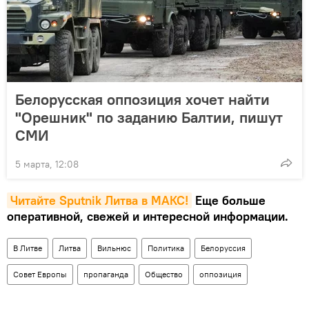
Белорусская оппозиция хочет найти
"Орешник" по заданию Балтии, пишут
СМИ
5 марта, 12:08
Читайте Sputnik Литва в MAКС!
Еще больше
оперативной, свежей и интересной информации.
В Литве
Литва
Вильнюс
Политика
Белоруссия
Совет Европы
пропаганда
Общество
оппозиция