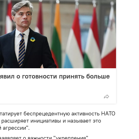
явил о готовности принять больше
татирует беспрецедентную активность НАТО
с расширяет инициативы и называет это
 агрессии".
заявляет о важности "укрепления"