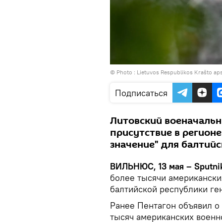
© Photo :
Lietuvos Respublikos Krašto aps
Подписаться
Литовский военачальн
присутствие в регион
значение" для балтий
ВИЛЬНЮС, 13 мая – Sputni
более тысячи американск
балтийской республики ге
Ранее Пентагон объявил о 
тысяч американских военн