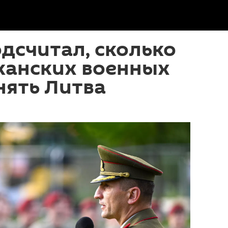
одсчитал, сколько
канских военных
нять Литва