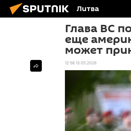
Литва
Глава ВС п
еще амери
может при
12:58 13.05.2026