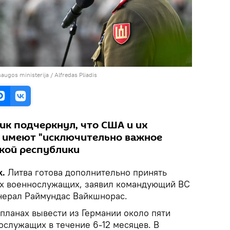
augos ministerija / Alfredas Pliadis
ик подчеркнул, что США и их
е имеют "исключительно важное
ской республики
k.
Литва готова дополнительно принять
их военнослужащих, заявил командующий ВС
нерал Раймундас Вайкшнорас.
планах вывести из Германии около пяти
ослужащих в течение 6-12 месяцев. В