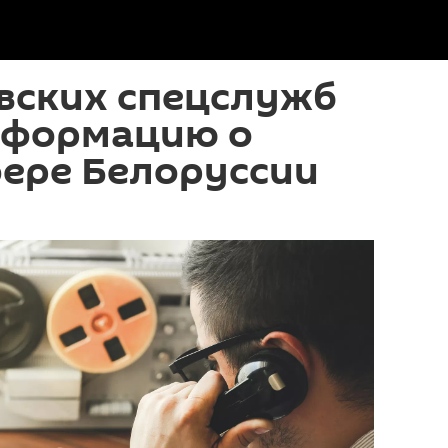
вских спецслужб
нформацию о
фере Белоруссии