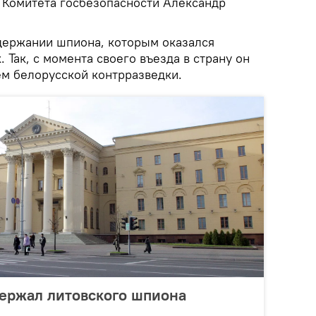
 Комитета госбезопасности Александр
адержании шпиона, которым оказался
 Так, с момента своего въезда в страну он
м белорусской контрразведки.
держал литовского шпиона