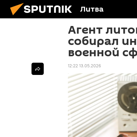
Литва
Агент лито
собирал и
военной с
12:22 13.05.2026