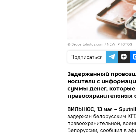
© Depositphotos.com /
NEW_PHOTOS
Подписаться
Задержанный провозил
носители с информаци
суммы денег, которые
правоохранительных 
ВИЛЬНЮС, 13 мая – Sputni
задержан белорусским КГБ
правоохранительной, воен
Белоруссии, сообщил в эф