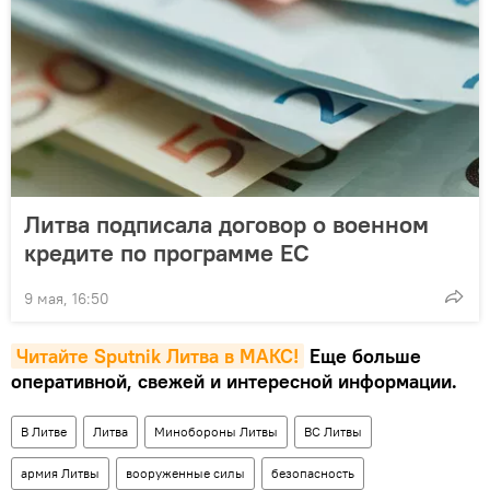
Литва подписала договор о военном
кредите по программе ЕС
9 мая, 16:50
Читайте Sputnik Литва в MAКС!
Еще больше
оперативной, свежей и интересной информации.
В Литве
Литва
Минобороны Литвы
ВС Литвы
армия Литвы
вооруженные силы
безопасность