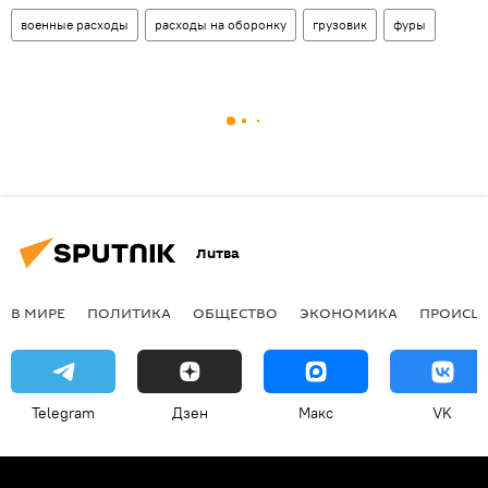
военные расходы
расходы на оборонку
грузовик
фуры
Литва
В МИРЕ
ПОЛИТИКА
ОБЩЕСТВО
ЭКОНОМИКА
ПРОИСШ
Telegram
Дзен
Макс
VK