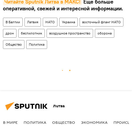
Читайте Sputnik Литва в MAКС!
Еще больше
оперативной, свежей и интересной информации.
В Балтии
Латвия
НАТО
Украина
восточный фланг НАТО
дрон
беспилотник
воздушное пространство
оборона
Общество
Политика
Литва
В МИРЕ
ПОЛИТИКА
ОБЩЕСТВО
ЭКОНОМИКА
ПРОИСШ