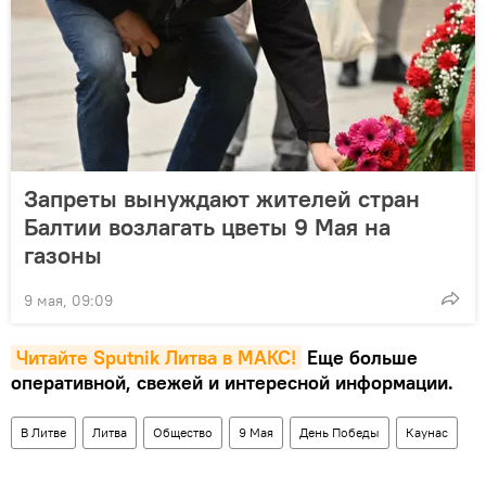
Запреты вынуждают жителей стран
Балтии возлагать цветы 9 Мая на
газоны
9 мая, 09:09
Читайте Sputnik Литва в MAКС!
Еще больше
оперативной, свежей и интересной информации.
В Литве
Литва
Общество
9 Мая
День Победы
Каунас