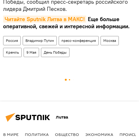
Победы, сообщил пресс-секретарь российского
лидера Дмитрий Песков.
Читайте Sputnik Литва в MAКС!
Еще больше
оперативной, свежей и интересной информации.
Россия
Владимир Путин
пресс-конференция
Москва
Кремль
9 Мая
День Победы
Литва
В МИРЕ
ПОЛИТИКА
ОБЩЕСТВО
ЭКОНОМИКА
ПРОИСШ