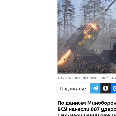
© Sputnik / Евгений Биятов
/
Перейти в 
Подписаться
По данным Миноборон
ВСУ нанесли 887 удар
1365 нарушений режи