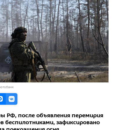
фотобанк
ы РФ, после объявления перемирия
ов беспилотниками, зафиксировано
ма прекращения огня