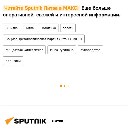
Читайте Sputnik Литва в MAКС!
Еще больше
оперативной, свежей и интересной информации.
В Литве
Литва
Политика
власть
Социал-демократическая партия Литвы (СДПЛ)
Миндаугас Синкявичюс
Инга Ругинене
руководство
политики
Литва