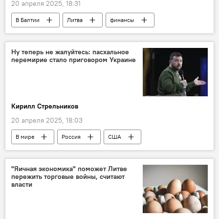
20 апреля 2025, 18:31
В Балтии
Литва
финансы
Общество
общество
сбережения
Экономика
опрос
деньги
Ну теперь не жалуйтесь: пасхальное
перемирие стало приговором Украине
Латвия
Эстония
инвестиции
Кирилл Стрельников
20 апреля 2025, 18:03
В мире
Россия
США
Украина
Политика
Общество
"Яичная экономика" поможет Литве
пережить торговые войны, считают
власти