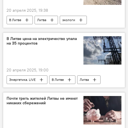
БРЭЛЛ
20 апреля 2025, 19:38
В Литве
Литва
экологи
экология
геолог
исследование
ученые
раскопки
наука
В Литве цена на электричество упала
на 35 процентов
20 апреля 2025, 19:00
Энергетика. LIVE
В Литве
Литва
энергетика
Почти треть жителей Литвы не имеют
никаких сбережений