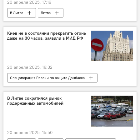
20 апреля 2025, 17:19
В Литве
Литва
Министерство экономики Литвы
Экономика
куриные яйца
экспорт
Киев не в состоянии прекратить огонь
даже на 30 часов, заявили в МИД РФ
экспорт Литвы
торговая война
Пошлины США для ЕС
торговля
20 апреля 2025, 16:32
Спецоперация России по защите Донбасса
В мире
Россия
Украина
МИД РФ
ВСУ
В Литве сократился рынок
подержанных автомобилей
20 апреля 2025, 15:50