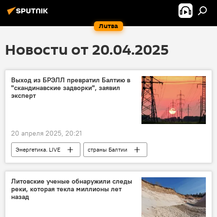
Литва
Новости от 20.04.2025
Выход из БРЭЛЛ превратил Балтию в
"скандинавские задворки", заявил
эксперт
20 апреля 2025, 20:21
Энергетика. LIVE
страны Балтии
энергетика
электричество
электроэнергия
выход Литвы из БРЭЛЛ
Литовские ученые обнаружили следы
реки, которая текла миллионы лет
Экономика
финансы
назад
энергетический рынок
Запад