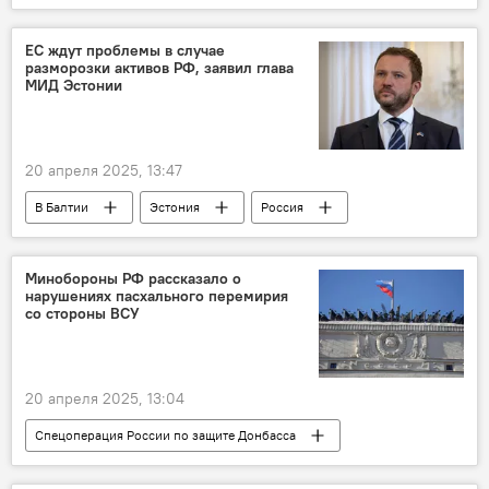
налоги
Министерство финансов
Налоговая реформа в Литве
ЕС ждут проблемы в случае
разморозки активов РФ, заявил глава
МИД Эстонии
20 апреля 2025, 13:47
В Балтии
Эстония
Россия
Евросоюз (ЕС)
финансы
санкции против России
Маргус Цахкна
Минобороны РФ рассказало о
нарушениях пасхального перемирия
МИД Эстонии
со стороны ВСУ
Санкции против России на фоне ситуации на Украине
20 апреля 2025, 13:04
Спецоперация России по защите Донбасса
В России
Россия
Минобороны РФ