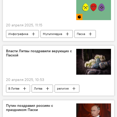
20 апреля 2025, 11:15
Инфографика
Мультимедиа
Пасха
пасхальные яйца
народные традиции
литовские традиции
Литва
Власти Литвы поздравили верующих с
Пасхой
20 апреля 2025, 10:53
В Литве
Литва
религия
Общество
христианство
церковь
Пасха
Гитанас Науседа
Путин поздравил россиян с
праздником Пасхи
Гинтаутас Палуцкас
Саулюс Сквернялис