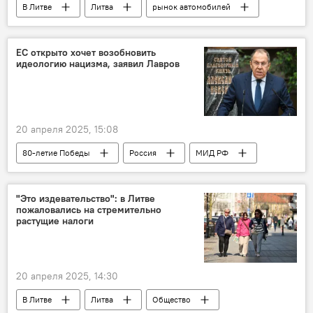
В Литве
Литва
рынок автомобилей
автомобили
общество
Общество
ЕС открыто хочет возобновить
идеологию нацизма, заявил Лавров
20 апреля 2025, 15:08
80-летие Победы
Россия
МИД РФ
Сергей Лавров
Евросоюз (ЕС)
парад
парад Победы
9 Мая
"Это издевательство": в Литве
пожаловались на стремительно
День Победы
нацизм
Политика
растущие налоги
Общество
20 апреля 2025, 14:30
В Литве
Литва
Общество