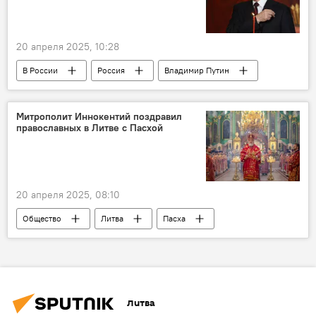
20 апреля 2025, 10:28
В России
Россия
Владимир Путин
Пасха
христианство
православие
праздник
Общество
религия
Митрополит Иннокентий поздравил
православных в Литве с Пасхой
православные
20 апреля 2025, 08:10
Общество
Литва
Пасха
митрополит Виленский и Литовский Иннокентий
православные
Литва