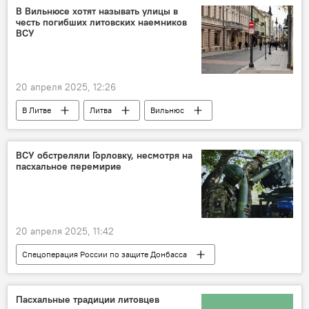
ВСУ
Украина
армия России
В Вильнюсе хотят называть улицы в
честь погибших литовских наемников
ВСУ
20 апреля 2025, 12:26
В Литве
Литва
Вильнюс
Украина
Общество
Политика
память
боевики
ВСУ
ВСУ обстреляли Горловку, несмотря на
пасхальное перемирие
20 апреля 2025, 11:42
Спецоперация России по защите Донбасса
Россия
В России
ДНР
ВСУ
Украина
Пасхальные традиции литовцев