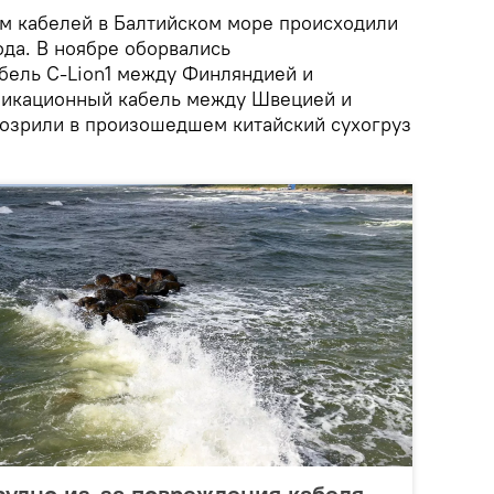
м кабелей в Балтийском море происходили
ода. В ноябре оборвались
бель C-Lion1 между Финляндией и
никационный кабель между Швецией и
одозрили в произошедшем китайский сухогруз
удно из-за повреждения кабеля