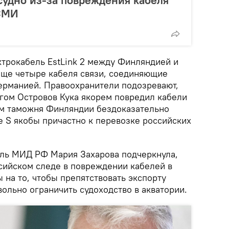
 СМИ
ктрокабель EstLink 2 между Финляндией и
 еще четыре кабеля связи, соединяющие
ерманией. Правоохранители подозревают,
агом Островов Кука якорем повредил кабели
ом таможня Финляндии бездоказательно
le S якобы причастно к перевозке российских
ль МИД РФ Мария Захарова подчеркнула,
ссийском следе в повреждении кабелей в
на то, чтобы препятствовать экспорту
ольно ограничить судоходство в акватории.