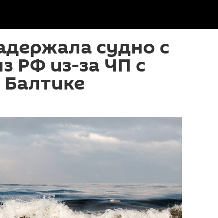
адержала судно с
з РФ из-за ЧП с
 Балтике