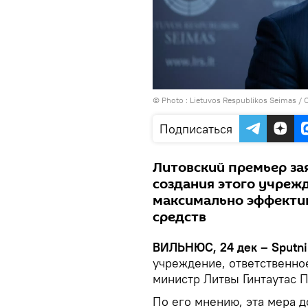
© Photo :
Lietuvos Respublikos Seimas / 
Подписаться
Литовский премьер зая
создания этого учреж
максимально эффекти
средств
ВИЛЬНЮС, 24 дек – Sputni
учреждение, ответственно
министр Литвы Гинтаутас П
По его мнению, эта мера 