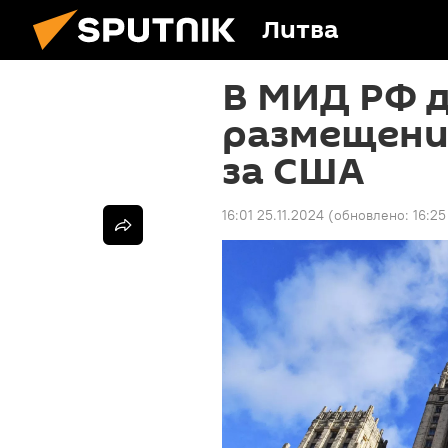
Литва
В МИД РФ 
размещение
за США
16:01 25.11.2024
(обновлено:
16:25