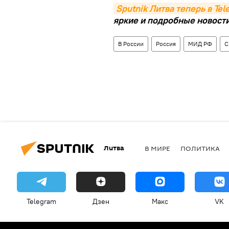
Sputnik Литва теперь в Te
яркие и подробные новости 
В России
Россия
МИД РФ
С
Литва
В МИРЕ
ПОЛИТИКА
Telegram
Дзен
Макс
VK