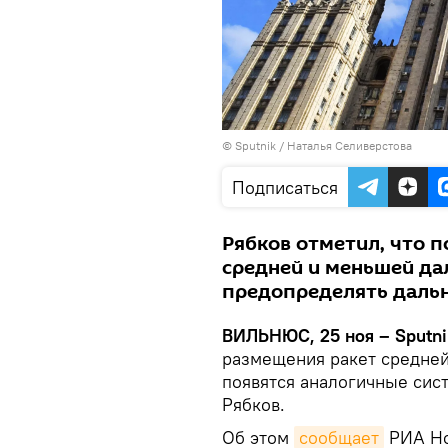
© Sputnik / Наталья Селиверстова
Подписаться
Рябков отметил, что 
средней и меньшей да
предопределять даль
ВИЛЬНЮС, 25 ноя – Sputni
размещения ракет средней
появятся аналогичные си
Рябков.
Об этом
сообщает
РИА Но