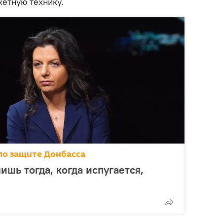
кетную технику.
по защите Донбасса
ишь тогда, когда испугается,