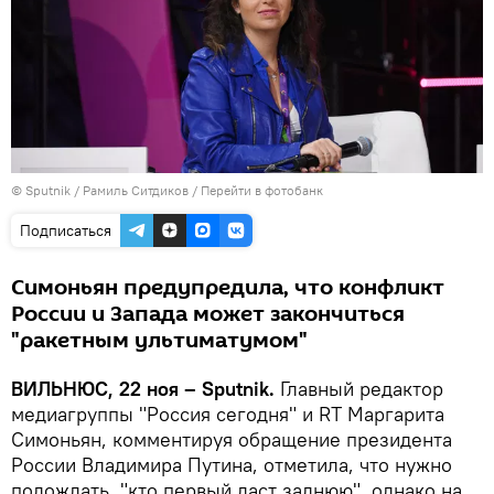
© Sputnik / Рамиль Ситдиков
/
Перейти в фотобанк
Подписаться
Симоньян предупредила, что конфликт
России и Запада может закончиться
"ракетным ультиматумом"
ВИЛЬНЮС, 22 ноя – Sputnik.
Главный редактор
медиагруппы "Россия сегодня" и RT Маргарита
Симоньян, комментируя обращение президента
России Владимира Путина, отметила, что нужно
подождать, "кто первый даст заднюю", однако на