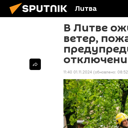
Литва
В Литве ож
ветер, пож
предупред
отключени
11:40 01.11.2024
(обновлено:
08:52