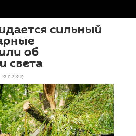
идается сильный
арные
или об
и света
 02.11.2024
)