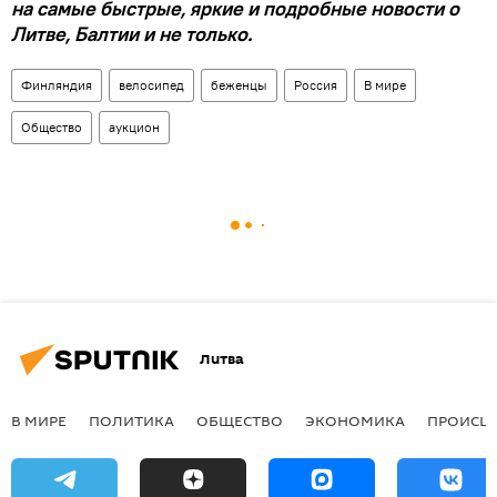
на самые быстрые, яркие и подробные новости о
Литве, Балтии и не только.
Финляндия
велосипед
беженцы
Россия
В мире
Общество
аукцион
Литва
В МИРЕ
ПОЛИТИКА
ОБЩЕСТВО
ЭКОНОМИКА
ПРОИСШ