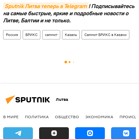
Sputnik Литва теперь в Telegram
! Подписывайтесь
на самые быстрые, яркие и подробные новости о
Литве, Балтии и не только.
Россия
БРИКС
саммит
Казань
Саммит БРИКС в Казани
Литва
В МИРЕ
ПОЛИТИКА
ОБЩЕСТВО
ЭКОНОМИКА
ПРОИСШ