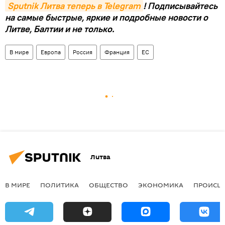
Sputnik Литва теперь в Telegram
! Подписывайтесь
на самые быстрые, яркие и подробные новости о
Литве, Балтии и не только.
В мире
Европа
Россия
Франция
ЕС
Литва
В МИРЕ
ПОЛИТИКА
ОБЩЕСТВО
ЭКОНОМИКА
ПРОИСШ