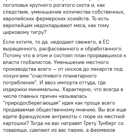
поголовья крупного рогатого скота и, как
следствие, уменьшение количества собственных,
европейских фермерских хозяйств. То есть
европейцам недокладывают мяса, как тому
цирковому тигру?
Если хотите, то да, недодают свежего, в ЕС
выращенного, расфасованного и обработанного.
Потому что в этом и состоял план прорвавшихся к
власти глобалистов. Уменьшение местного
производства всего — от носков до лекарств под
лозунгами "счастливого планетарного
потребления". И ввоз импорта оттуда, где
издержки минимальны. Характерно, что всегда в
числе главных причин называлась
"природосберегающая" идея как проще всего
продаваемая общественному мнению. Вы все еще
едите французские антрекоты с пюре из местной
картошки? Тогда на вас натравят Грету Тунберг со
товарищи, сделают из вас парию, а фермеров