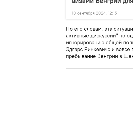
визами Венгрии для
10 сентября 2024, 12:15
По его словам, эта ситуац
активные дискуссии" по о
игнорированию общей поли
Эдгарс Ринкевичс и вовсе 
пребывание Венгрии в Шен