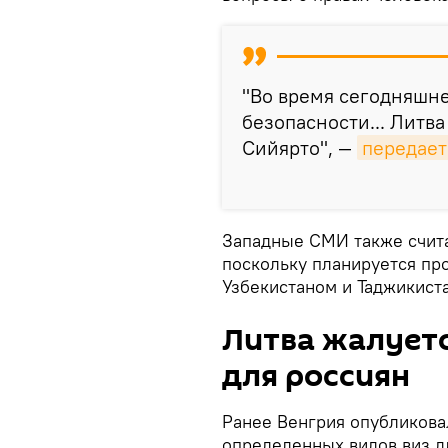
"Во время сегодняшне
безопасности... Литва
Сийярто", —
передает
Западные СМИ также счита
поскольку планируется пр
Узбекистаном и Таджикист
Литва жалуетс
для россиян
Ранее Венгрия опубликов
определенных видов виз дл