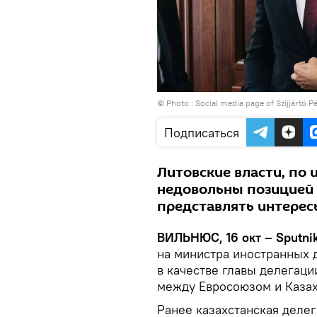
© Photo : Social media page of Szijjártó P
Подписаться
Литовские власти, по
недовольны позицией 
представлять интерес
ВИЛЬНЮС, 16 окт – Sputni
на министра иностранных 
в качестве главы делегаци
между Евросоюзом и Каза
Ранее казахстанская делег