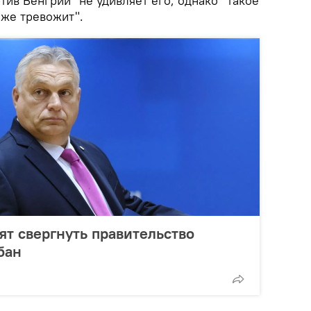
тив Венгрии" не удивляет его, однако "такое
 же тревожит".
ят свергнуть правительство
бан