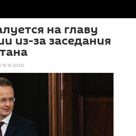
луется на главу
и из-за заседания
стана
4 16.10.2024
)