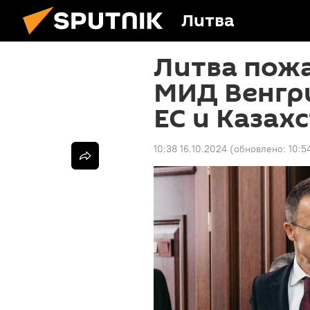
Литва
Литва пожа
МИД Венгри
ЕС и Казах
10:38 16.10.2024
(обновлено:
10:5