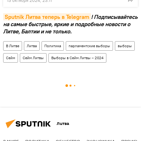
13 октября 2024, 23:11
Sputnik Литва теперь в Telegram
! Подписывайтесь
на самые быстрые, яркие и подробные новости о
Литве, Балтии и не только.
В Литве
Литва
Политика
парламентские выборы
выборы
Сейм
Сейм Литвы
Выборы в Сейм Литвы – 2024
Литва
В МИРЕ
ПОЛИТИКА
ОБЩЕСТВО
ЭКОНОМИКА
ПРОИСШ