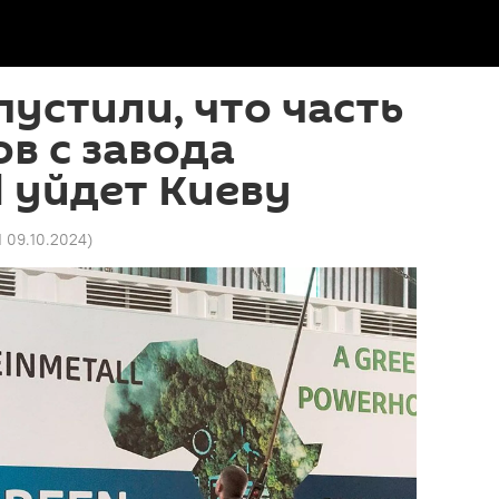
пустили, что часть
в с завода
l уйдет Киеву
1 09.10.2024
)