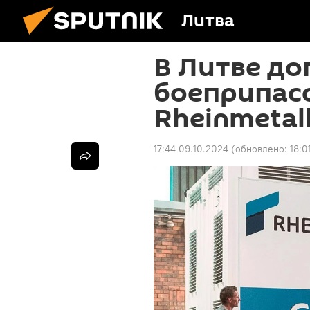
Литва
В Литве до
боеприпасо
Rheinmetal
17:44 09.10.2024
(обновлено:
18:0