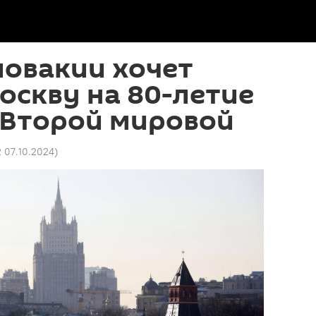
ловакии хочет
оскву на 80-летие
 Второй мировой
2 07.10.2024
)