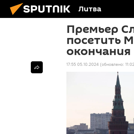
Литва
Премьер С
посетить М
окончания
17:55 05.10.2024
(обновлено:
11:0