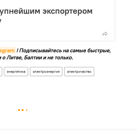
рупнейшим экспортером
у
legram
! Подписывайтесь на самые быстрые,
о Литве, Балтии и не только.
энергетика
электроэнергия
электричество