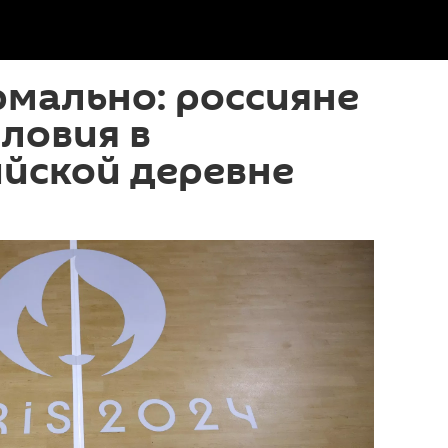
мально: россияне
ловия в
йской деревне