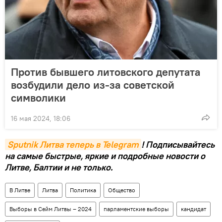
Против бывшего литовского депутата
возбудили дело из-за советской
символики
16 мая 2024, 18:06
Sputnik Литва теперь в Telegram
! Подписывайтесь
на самые быстрые, яркие и подробные новости о
Литве, Балтии и не только.
В Литве
Литва
Политика
Общество
Выборы в Сейм Литвы – 2024
парламентские выборы
кандидат