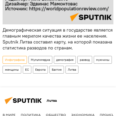
Демографическая ситуация в государстве является
главным мерилом качества жизни ее населения.
Sputnik Литва составил карту, на которой показана
статистика разводов по странам.
Инфографика
Мультимедиа
демография
развод
мужчины
женщины
ЕС
Европа
Балтия
Литва
Литва
В МИРЕ
ПОЛИТИКА
ОБЩЕСТВО
ЭКОНОМИКА
ПРОИСШ