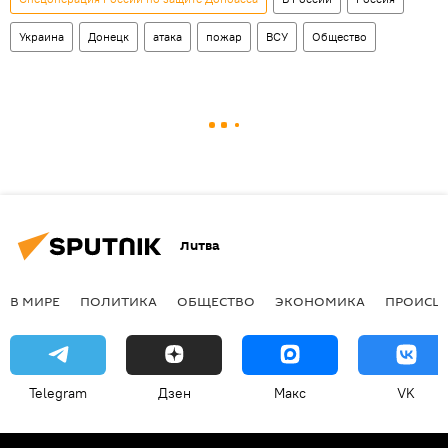
Украина
Донецк
атака
пожар
ВСУ
Общество
Литва
В МИРЕ
ПОЛИТИКА
ОБЩЕСТВО
ЭКОНОМИКА
ПРОИСШ
Telegram
Дзен
Макс
VK