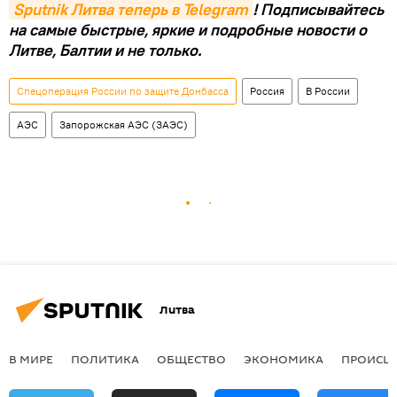
Sputnik Литва теперь в Telegram
! Подписывайтесь
на самые быстрые, яркие и подробные новости о
Литве, Балтии и не только.
Спецоперация России по защите Донбасса
Россия
В России
АЭС
Запорожская АЭС (ЗАЭС)
Литва
В МИРЕ
ПОЛИТИКА
ОБЩЕСТВО
ЭКОНОМИКА
ПРОИСШ