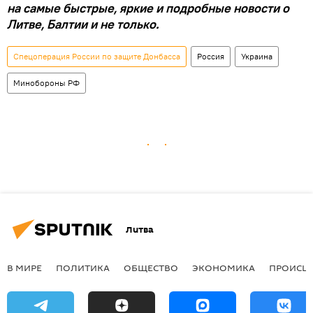
на самые быстрые, яркие и подробные новости о
Литве, Балтии и не только.
Спецоперация России по защите Донбасса
Россия
Украина
Минобороны РФ
Литва
В МИРЕ
ПОЛИТИКА
ОБЩЕСТВО
ЭКОНОМИКА
ПРОИСШ