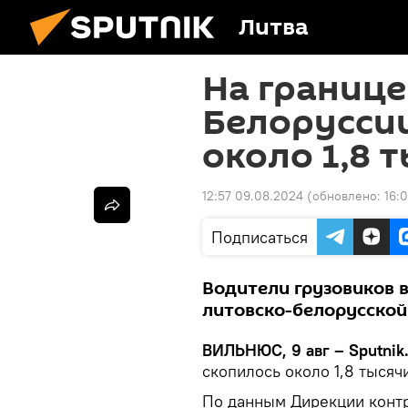
Литва
На границе
Белоруссии
около 1,8 
12:57 09.08.2024
(обновлено:
16:
Подписаться
Водители грузовиков 
литовско-белорусской
ВИЛЬНЮС, 9 авг – Sputnik
скопилось около 1,8 тысяч
По данным Дирекции контр