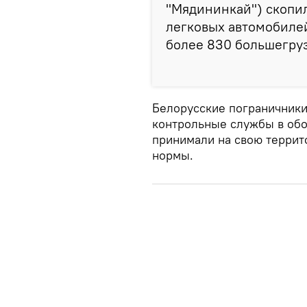
"Мядининкай") скопил
легковых автомобилей
более 830 большегруз
Белорусские пограничники
контрольные службы в обо
принимали на свою террит
нормы.