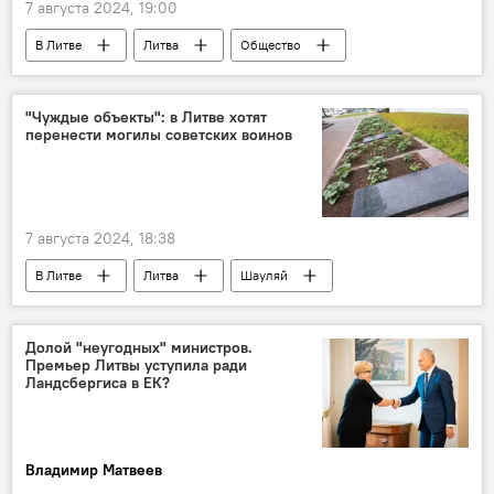
7 августа 2024, 19:00
В Литве
Литва
Общество
общество
безработица
безработные
экономика
"Чуждые объекты": в Литве хотят
перенести могилы советских воинов
Экономика
7 августа 2024, 18:38
В Литве
Литва
Шауляй
памятники советским воинам
снос советских памятников
Политика
Долой "неугодных" министров.
Премьер Литвы уступила ради
Общество
память
Ландсбергиса в ЕК?
военные захоронения
захоронение советских воинов
Владимир Матвеев
захоронения