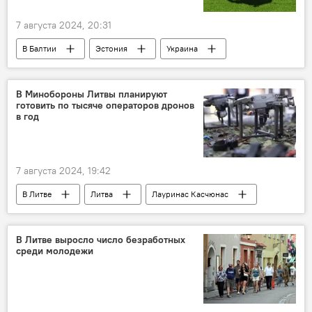
7 августа 2024, 20:31
В Балтии
Эстония
Украина
Спорт
спорт
футбол
футбольный клуб
Общество
В Минобороны Литвы планируют
готовить по тысяче операторов дронов
футболисты
в год
7 августа 2024, 19:42
В Литве
Литва
Лауринас Касчюнас
Минобороны Литвы
дрон
беспилотник
Общество
В Литве выросло число безработных
среди молодежи
армия Литвы