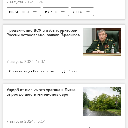
7 августа 2024, 18:14
Колумнисты
В Литве
Литва
Политика
Общество
еврокомиссар
Европейская комиссия (ЕК)
Продвижение ВСУ вглубь территории
России остановлено, заявил Герасимов
Еврокомиссия (ЕК)
Гитанас Науседа
Габриэлюс Ландсбергис
Ингрида Шимоните
7 августа 2024, 17:37
Выборы еврокомиссара в Литве
Спецоперация России по защите Донбасса
В России
Россия
Валерий Герасимов
Политика
Ущерб от июльского урагана в Литве
вырос до шести миллионов евро
Общество
Украина
армия России
ВСУ
7 августа 2024, 16:54