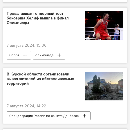
Минобороны Литвы
Министерство обороны Литвы
дрон
Провалившая гендерный тест
боксерша Хелиф вышла в финал
оборона
вооружение
Украина
Олимпиады
армия Литвы
Лауринас Касчюнас
7 августа 2024, 15:06
Спорт
олимпиада
Олимпийские игры
Париж
Олимпиада в Париже - 2024
бокс
В Курской области организовали
вывоз жителей из обстреливаемых
территорий
7 августа 2024, 14:22
Спецоперация России по защите Донбасса
В России
Россия
Украина