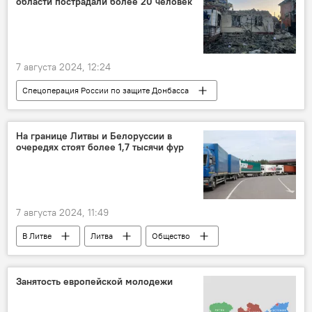
области пострадали более 20 человек
7 августа 2024, 12:24
Спецоперация России по защите Донбасса
В России
Россия
Украина
Общество
пострадавшие
На границе Литвы и Белоруссии в
очередях стоят более 1,7 тысячи фур
7 августа 2024, 11:49
В Литве
Литва
Общество
общество
фуры
государственная граница
граница
Занятость европейской молодежи
очереди на границе
Белоруссия