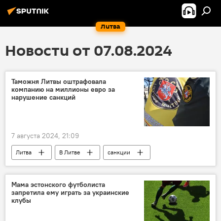
Литва
Новости от 07.08.2024
Таможня Литвы оштрафовала
компанию на миллионы евро за
нарушение санкций
7 августа 2024, 21:09
Литва
В Литве
санкции
таможня Литвы
таможня
перевозки
грузоперевозки
Мама эстонского футболиста
запретила ему играть за украинские
экспорт
клубы