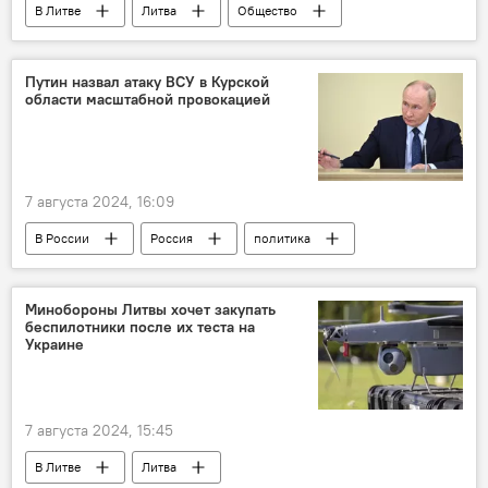
В Литве
Литва
Общество
общество
Политика
Июльский ураган в Литве
ущерб
Путин назвал атаку ВСУ в Курской
области масштабной провокацией
моральный ущерб
7 августа 2024, 16:09
В России
Россия
политика
Политика
Общество
Украина
Владимир Путин
Минобороны Литвы хочет закупать
беспилотники после их теста на
Украине
7 августа 2024, 15:45
В Литве
Литва