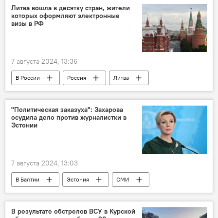
Общество
общество
Литва вошла в десятку стран, жители
которых оформляют электронные
эвакуация людей
эвакуация
визы в РФ
7 августа 2024, 13:36
В России
Россия
Литва
Туризм
туризм
виза
электронная виза
Общество
"Политическая заказуха": Захарова
осудила дело против журналистки в
путешествия
МИД РФ
Эстонии
7 августа 2024, 13:03
В Балтии
Эстония
СМИ
российские СМИ
Политика
Общество
Мария Захарова
В результате обстрелов ВСУ в Курской