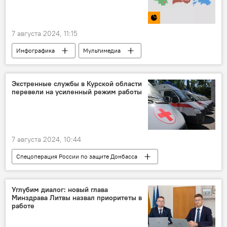
грузовик
очереди
7 августа 2024, 11:15
Инфографика
Мультимедиа
Служба занятости
безработица
безработные
молодежь
ЕС
Экстренные службы в Курской области
перевели на усиленный режим работы
Европа
Балтия
Литва
7 августа 2024, 10:44
Спецоперация России по защите Донбасса
В России
Россия
Украина
Общество
Углубим диалог: новый глава
Минздрава Литвы назвал приоритеты в
скорая медицинская помощь (СМП)
работе
медицина