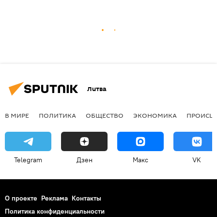
Литва
В МИРЕ
ПОЛИТИКА
ОБЩЕСТВО
ЭКОНОМИКА
ПРОИСШ
Telegram
Дзен
Макс
VK
О проекте
Реклама
Контакты
Политика конфиденциальности