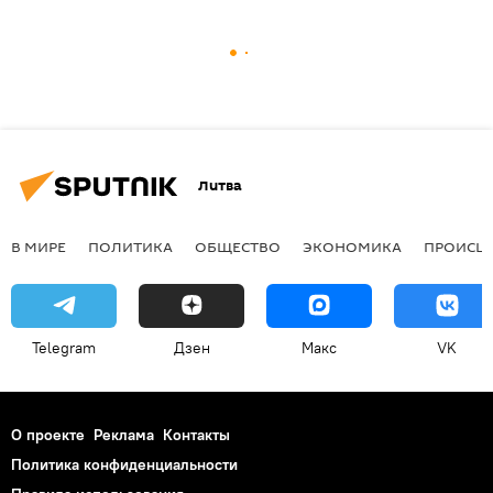
Литва
В МИРЕ
ПОЛИТИКА
ОБЩЕСТВО
ЭКОНОМИКА
ПРОИСШ
Telegram
Дзен
Макс
VK
О проекте
Реклама
Контакты
Политика конфиденциальности