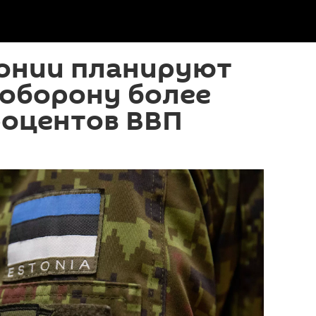
тонии планируют
 оборону более
роцентов ВВП