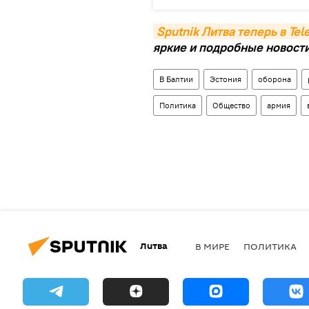
Sputnik Литва теперь в Te
яркие и подробные новости 
В Балтии
Эстония
оборона
Политика
Общество
армия
Литва
В МИРЕ
ПОЛИТИКА