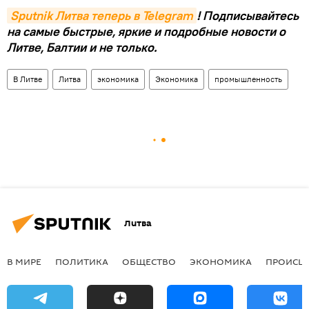
Sputnik Литва теперь в Telegram
! Подписывайтесь
на самые быстрые, яркие и подробные новости о
Литве, Балтии и не только.
В Литве
Литва
экономика
Экономика
промышленность
Литва
В МИРЕ
ПОЛИТИКА
ОБЩЕСТВО
ЭКОНОМИКА
ПРОИСШ