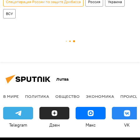
Спецоперация России по защите Донбасса
Россия
Украина
ВСУ
Литва
В МИРЕ
ПОЛИТИКА
ОБЩЕСТВО
ЭКОНОМИКА
ПРОИСШ
Telegram
Дзен
Макс
VK