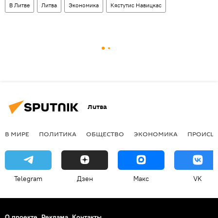
В Литве
Литва
Экономика
Кястутис Навицкас
Литва
В МИРЕ
ПОЛИТИКА
ОБЩЕСТВО
ЭКОНОМИКА
ПРОИСШ
Telegram
Дзен
Макс
VK
О проекте
Реклама
Контакты