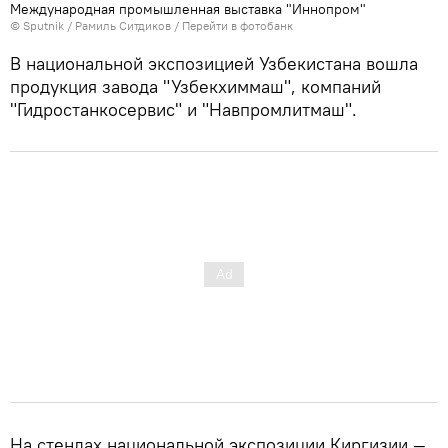
Международная промышленная выставка "Иннопром"
© Sputnik / Рамиль Ситдиков
/
Перейти в фотобанк
В национальной экспозицией Узбекистана вошла
продукция завода "Узбекхиммаш", компаний
"Гидростанкосервис" и "Навпромлитмаш".
На стендах национальной экспозиции Киргизии —