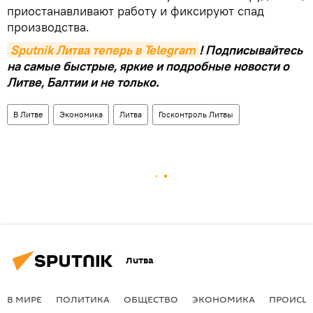
приостанавливают работу и фиксируют спад
производства.
Sputnik Литва теперь в Telegram
! Подписывайтесь
на самые быстрые, яркие и подробные новости о
Литве, Балтии и не только.
В Литве
Экономика
Литва
Госконтроль Литвы
Литва
В МИРЕ
ПОЛИТИКА
ОБЩЕСТВО
ЭКОНОМИКА
ПРОИСШ