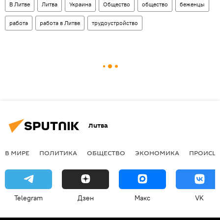
В Литве
Литва
Украина
Общество
общество
беженцы
работа
работа в Литве
трудоустройство
Литва
В МИРЕ
ПОЛИТИКА
ОБЩЕСТВО
ЭКОНОМИКА
ПРОИСШ
Telegram
Дзен
Макс
VK