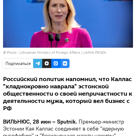
© Photo :
Lithuanian Ministry of Foreign Affairs / LAIMA PENEK
Подписаться
Российский политик напомнил, что Каллас
"хладнокровно наврала" эстонской
общественности о своей непричастности к
деятельности мужа, который вел бизнес с
РФ
ВИЛЬНЮС, 28 июн – Sputnik.
Премьер-министр
Эстонии Кая Каллас соединяет в себе "ядерную
русофобию" и "бесконечную жажду наживы",