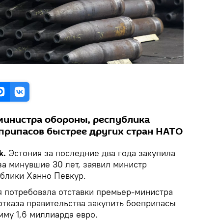
 министра обороны, республика
припасов быстрее других стран НАТО
k.
Эстония за последние два года закупила
за минувшие 30 лет, заявил министр
блики Ханно Певкур.
я потребовала отставки премьер-министра
отказа правительства закупить боеприпасы
мму 1,6 миллиарда евро.