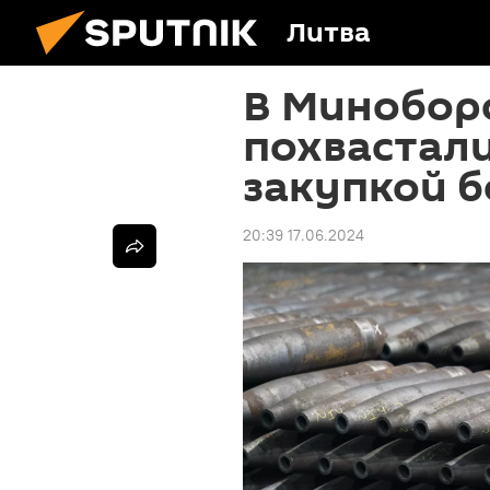
Литва
В Минобор
похвастал
закупкой 
20:39 17.06.2024