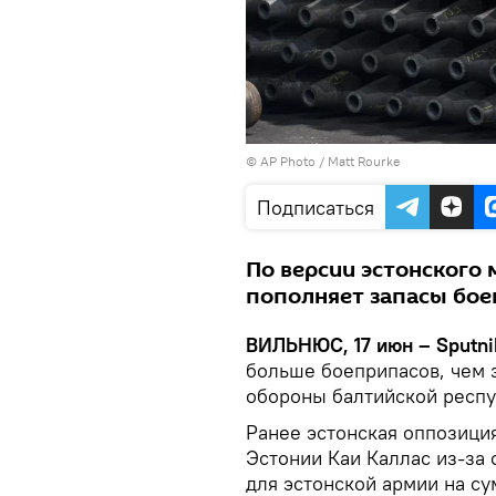
© AP Photo / Matt Rourke
Подписаться
По версии эстонского
пополняет запасы бое
ВИЛЬНЮС, 17 июн – Sputni
больше боеприпасов, чем 
обороны балтийской респу
Ранее эстонская оппозици
Эстонии Каи Каллас из-за 
для эстонской армии на су