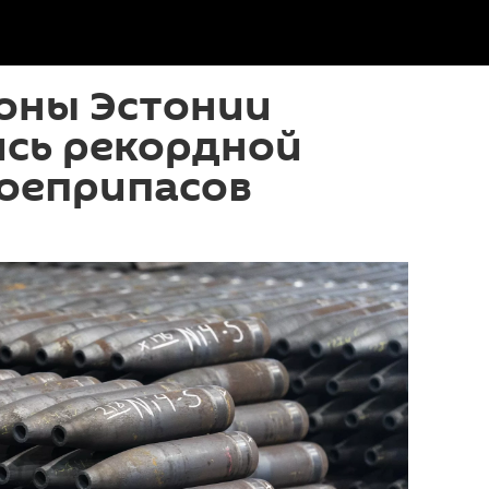
оны Эстонии
ись рекордной
боеприпасов