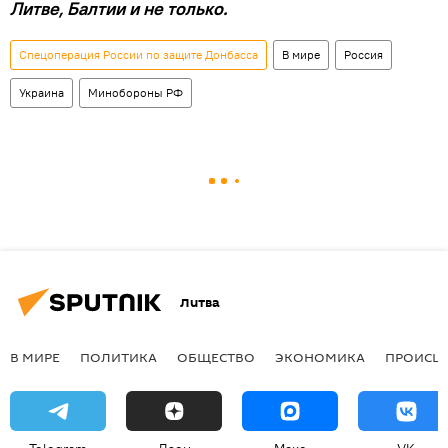
Литве, Балтии и не только.
Спецоперация России по защите Донбасса
В мире
Россия
Украина
Минобороны РФ
Литва
В МИРЕ
ПОЛИТИКА
ОБЩЕСТВО
ЭКОНОМИКА
ПРОИСШ