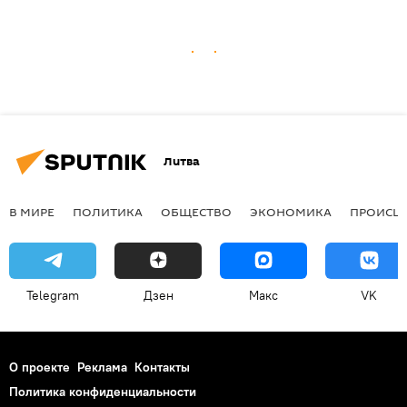
Литва
В МИРЕ
ПОЛИТИКА
ОБЩЕСТВО
ЭКОНОМИКА
ПРОИСШ
Telegram
Дзен
Макс
VK
О проекте
Реклама
Контакты
Политика конфиденциальности