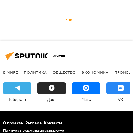
Литва
В МИРЕ
ПОЛИТИКА
ОБЩЕСТВО
ЭКОНОМИКА
ПРОИСШ
Telegram
Дзен
Макс
VK
О проекте
Реклама
Контакты
Политика конфиденциальности