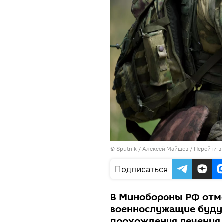
© Sputnik / Алексей Майшев
/
Перейти в
Подписаться
В Минобороны РФ отм
военнослужащие будут
прохождения лечения