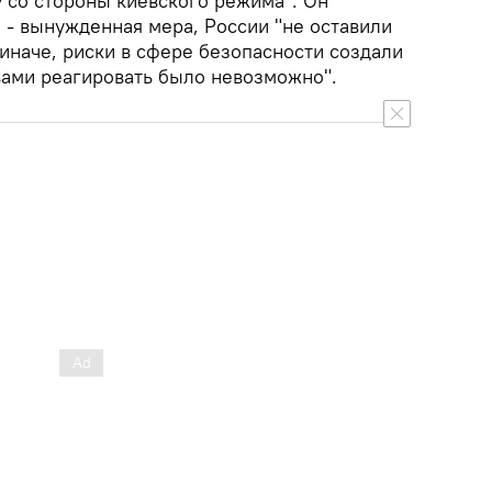
у со стороны киевского режима". Он
 - вынужденная мера, России "не оставили
иначе, риски в сфере безопасности создали
вами реагировать было невозможно".