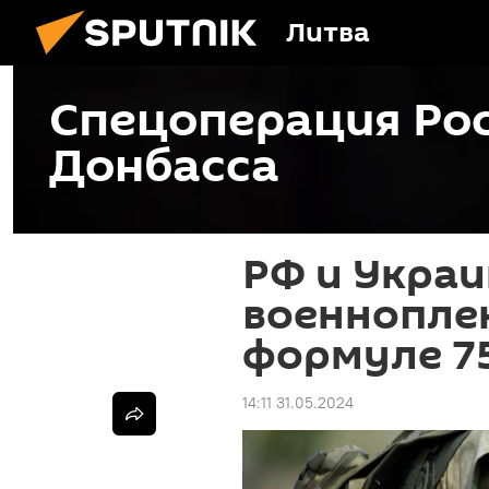
Литва
Спецоперация Рос
Донбасса
РФ и Украи
военнопле
формуле 75
14:11 31.05.2024