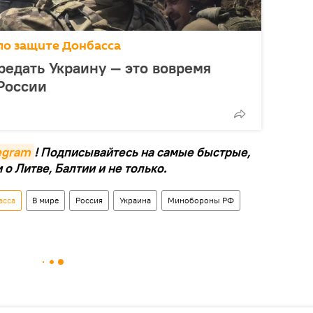
по защите Донбасса
редать Украину — это вовремя
России
legram
! Подписывайтесь на самые быстрые,
о Литве, Балтии и не только.
асса
В мире
Россия
Украина
Минобороны РФ