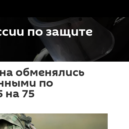
сии по защите
на обменялись
нными по
 на 75