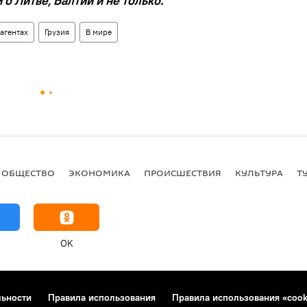
о Литве, Балтии и не только.
агентах
Грузия
В мире
ОБЩЕСТВО
ЭКОНОМИКА
ПРОИСШЕСТВИЯ
КУЛЬТУРА
Т
OK
льности
Правила использования
Правила использования «cook