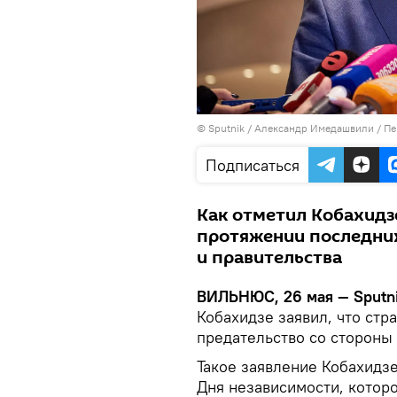
© Sputnik / Александр Имедашвили
/
Пе
Подписаться
Как отметил Кобахидзе
протяжении последних
и правительства
ВИЛЬНЮС, 26 мая — Sputn
Кобахидзе заявил, что стр
предательство со стороны
Такое заявление Кобахидз
Дня независимости, которо