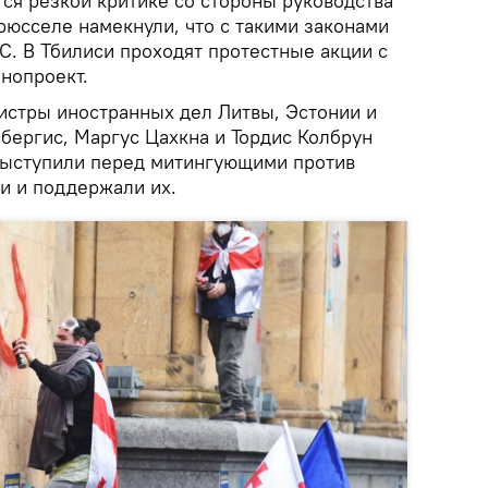
ся резкой критике со стороны руководства
рюсселе намекнули, что с такими законами
ЕС. В Тбилиси проходят протестные акции с
нопроект.
истры иностранных дел Литвы, Эстонии и
бергис, Маргус Цахкна и Тордис Колбрун
выступили перед митингующими против
и и поддержали их.