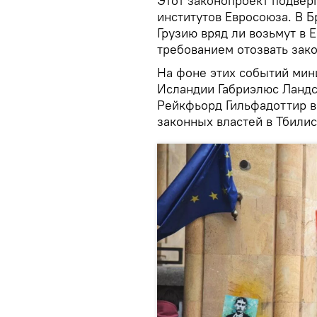
Этот законопроект подверг
институтов Евросоюза. В Б
Грузию вряд ли возьмут в 
требованием отозвать зако
На фоне этих событий мин
Исландии Габриэлюс Ландс
Рейкфьорд Гильфадоттир 
законных властей в Тбилис