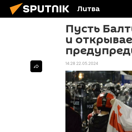
Литва
Пусть Балт
и открывае
предупред
14:28 22.05.2024