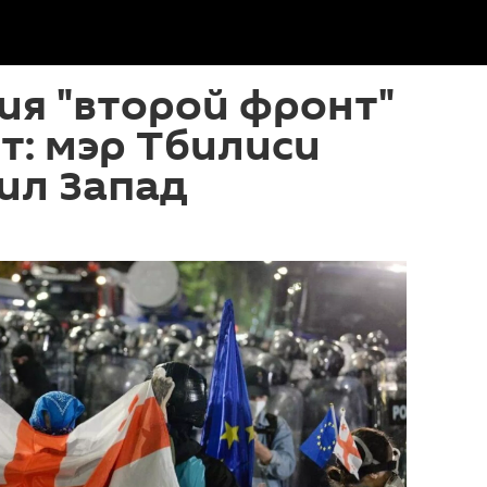
ия "второй фронт"
т: мэр Тбилиси
ил Запад