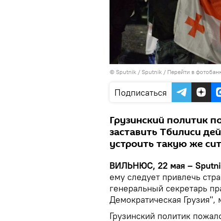
© Sputnik / Sputnik
/
Перейти в фотобан
Подписаться
Грузинский политик по
заставить Тбилиси дей
устроить такую же сит
ВИЛЬНЮС, 22 мая – Sputn
ему следует привлечь стра
генеральный секретарь пра
Демократическая Грузия", 
Грузинский политик пожало