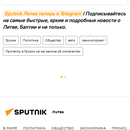
Sputnik Литва теперь в Telegram
! Подписывайтесь
на самые быстрые, яркие и подробные новости о
Литве, Балтии и не только.
Грузия
Политика
Общество
вето
законопроект
Протесты в Грузии из-за закона об иноагентах
Литва
В МИРЕ
ПОЛИТИКА
ОБЩЕСТВО
ЭКОНОМИКА
ПРОИСШ